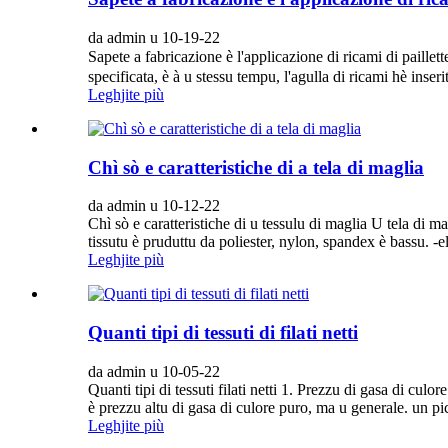
da admin u 10-19-22
Sapete a fabricazione è l'applicazione di ricami di paillet
specificata, è à u stessu tempu, l'agulla di ricami hè inserit
Leghjite più
Chì sò e caratteristiche di a tela di maglia
da admin u 10-12-22
Chì sò e caratteristiche di u tessulu di maglia U tela di m
tissutu è pruduttu da poliester, nylon, spandex è bassu. -el
Leghjite più
Quanti tipi di tessuti di filati netti
da admin u 10-05-22
Quanti tipi di tessuti filati netti 1. Prezzu di gasa di culo
è prezzu altu di gasa di culore puro, ma u generale. un p
Leghjite più