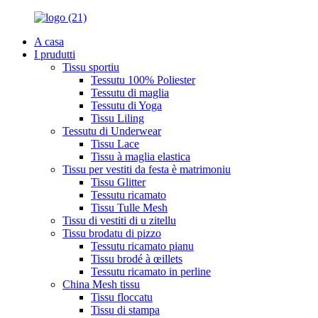
A casa
I prudutti
Tissu sportiu
Tessutu 100% Poliester
Tessutu di maglia
Tessutu di Yoga
Tissu Liling
Tessutu di Underwear
Tissu Lace
Tissu à maglia elastica
Tissu per vestiti da festa è matrimoniu
Tissu Glitter
Tessutu ricamato
Tissu Tulle Mesh
Tissu di vestiti di u zitellu
Tissu brodatu di pizzo
Tessutu ricamato pianu
Tissu brodé à œillets
Tessutu ricamato in perline
China Mesh tissu
Tissu floccatu
Tissu di stampa