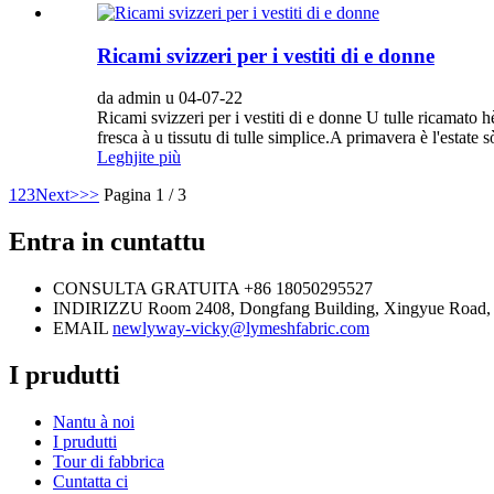
Ricami svizzeri per i vestiti di e donne
da admin u 04-07-22
Ricami svizzeri per i vestiti di e donne U tulle ricamato 
fresca à u tissutu di tulle simplice.A primavera è l'estate s
Leghjite più
1
2
3
Next>
>>
Pagina 1 / 3
Entra in cuntattu
CONSULTA GRATUITA
+86 18050295527
INDIRIZZU
Room 2408, Dongfang Building, Xingyue Road, dis
EMAIL
newlyway-vicky@lymeshfabric.com
I prudutti
Nantu à noi
I prudutti
Tour di fabbrica
Cuntatta ci