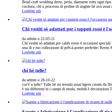
Bead craft wedding dress, perla, diamante rottu ogni tipu di 
cucitura, chì u prucessu di perline di unghie hè avà assai 
Leghjite più
Chì vestiti sò adattati per i tappeti rossi è l'
da admin u 22-05-11
Chì vestiti sò adattati per catife rosse è occasioni special
una di e mo cullezzione di prêt-à-porter preferite: Reem A
Leghjite più
chì hè tulle?
da admin u 28-10-22
cos'è u tulle? Tulle hè un tessulu assai ligeru creatu da fil
è usi differenti in i campi di moda, mobili è decorazioni.Tu
Leghjite più
Sapete a fabricazione è l'applicazione di rica