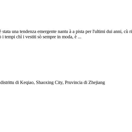
hè stata una tendenza emergente nantu à a pista per l'ultimi dui anni, cù
ò i tempi chì i vestiti sò sempre in moda, è ...
trittu di Keqiao, Shaoxing City, Pruvincia di Zhejiang