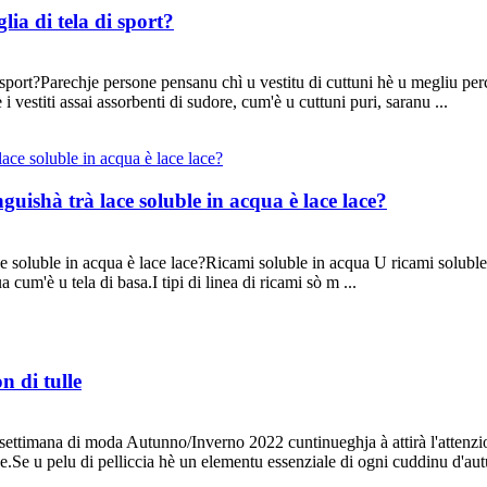
lia di tela di sport?
i sport?Parechje persone pensanu chì u vestitu di cuttuni hè u megliu per
i vestiti assai assorbenti di sudore, cum'è u cuttuni puri, saranu ...
uishà trà lace soluble in acqua è lace lace?
 soluble in acqua è lace lace?Ricami soluble in acqua U ricami soluble 
cum'è u tela di basa.I tipi di linea di ricami sò m ...
n di tulle
settimana di moda Autunno/Inverno 2022 cuntinueghja à attirà l'attenz
gione.Se u pelu di pelliccia hè un elementu essenziale di ogni cuddinu d'au