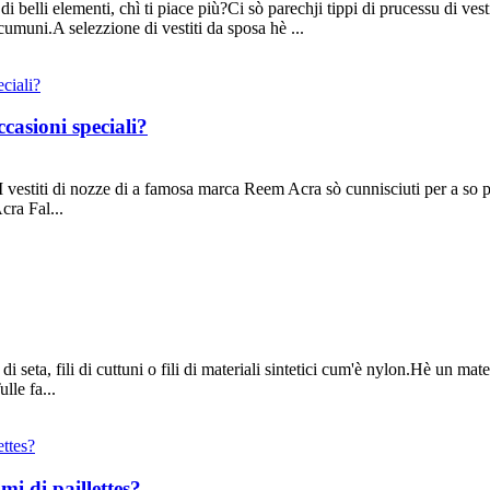
belli elementi, chì ti piace più?Ci sò parechji tippi di prucessu di vestiti
cumuni.A selezzione di vestiti da sposa hè ...
occasioni speciali?
i I vestiti di nozze di a famosa marca Reem Acra sò cunnisciuti per a so pi
cra Fal...
i di seta, fili di cuttuni o fili di materiali sintetici cum'è nylon.Hè un mat
lle fa...
mi di paillettes?