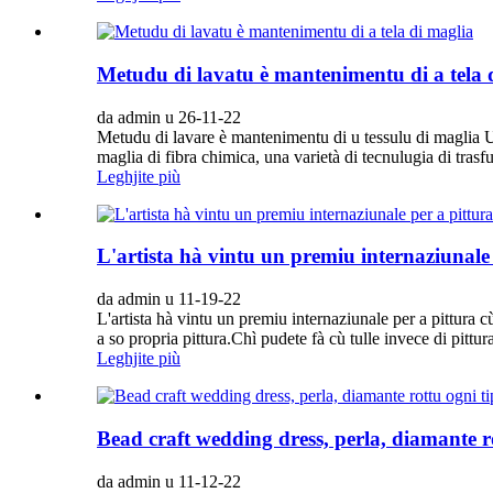
Metudu di lavatu è mantenimentu di a tela 
da admin u 26-11-22
Metudu di lavare è mantenimentu di u tessulu di maglia U
maglia di fibra chimica, una varietà di tecnulugia di trasf
Leghjite più
L'artista hà vintu un premiu internaziunale p
da admin u 11-19-22
L'artista hà vintu un premiu internaziunale per a pittura cù
a so propria pittura.Chì pudete fà cù tulle invece di pittur
Leghjite più
Bead craft wedding dress, perla, diamante rot
da admin u 11-12-22