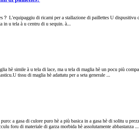
tes？ L'equipaggiu di ricami per a stallazione di paillettes U dispusitivu
a in u tela à u centru di u sequin. à...
aglia hè simile à u tela di lace, ma u tela di maglia hè un pocu più compac
asticu.U tissu di maglia hè adattatu per a seta generale ...
re puro: a gasa di culore puro hè a più basica in a gasa hè di solitu u prez
icculu foru di materiale di garza morbida hè assolutamente abbastanza ...