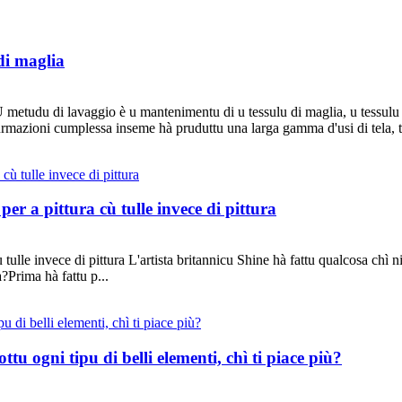
di maglia
 metudu di lavaggio è u mantenimentu di u tessulu di maglia, u tessulu 
urmazioni cumplessa inseme hà pruduttu una larga gamma d'usi di tela, tel
er a pittura cù tulle invece di pittura
 tulle invece di pittura L'artista britannicu Shine hà fattu qualcosa chì n
a?Prima hà fattu p...
tu ogni tipu di belli elementi, chì ti piace più?