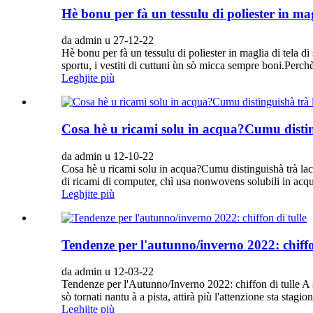
Hè bonu per fà un tessulu di poliester in mag
da admin u 27-12-22
Hè bonu per fà un tessulu di poliester in maglia di tela d
sportu, i vestiti di cuttuni ùn sò micca sempre boni.Perchè 
Leghjite più
Cosa hè u ricami solu in acqua?Cumu disting
da admin u 12-10-22
Cosa hè u ricami solu in acqua?Cumu distinguishà trà lace
di ricami di computer, chì usa nonwovens solubili in acqua 
Leghjite più
Tendenze per l'autunno/inverno 2022: chiffo
da admin u 12-03-22
Tendenze per l'Autunno/Inverno 2022: chiffon di tulle A 
sò tornati nantu à a pista, attirà più l'attenzione sta sta
Leghjite più