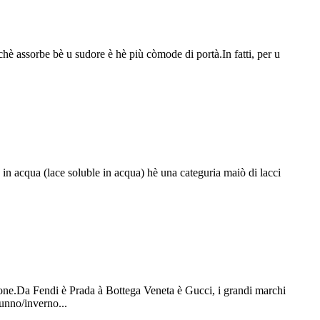
chè assorbe bè u sudore è hè più còmode di portà.In fatti, per u
in acqua (lace soluble in acqua) hè una categuria maiò di lacci
ione.Da Fendi è Prada à Bottega Veneta è Gucci, i grandi marchi
tunno/inverno...