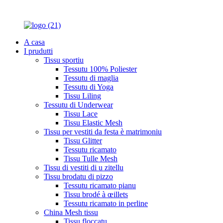
A casa
I prudutti
Tissu sportiu
Tessutu 100% Poliester
Tessutu di maglia
Tessutu di Yoga
Tissu Liling
Tessutu di Underwear
Tissu Lace
Tissu Elastic Mesh
Tissu per vestiti da festa è matrimoniu
Tissu Glitter
Tessutu ricamato
Tissu Tulle Mesh
Tissu di vestiti di u zitellu
Tissu brodatu di pizzo
Tessutu ricamato pianu
Tissu brodé à œillets
Tessutu ricamato in perline
China Mesh tissu
Tissu floccatu