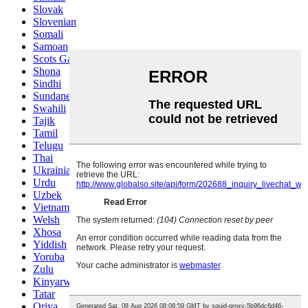
Slovak
Slovenian
Somali
Samoan
Scots Gaelic
Shona
Sindhi
Sundanese
Swahili
Tajik
Tamil
Telugu
Thai
Ukrainian
Urdu
Uzbek
Vietnamese
Welsh
Xhosa
Yiddish
Yoruba
Zulu
Kinyarwanda
Tatar
Oriya