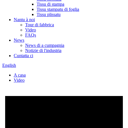
Tissu di stampa
Tissu stampatu di foglia
Tissu plissatu
Nantu à noi
Tour di fabbrica
Video
FAQs
News
News di a cumpagnia
Notizie di l'industria
Cuntatta ci
English
A casa
Video