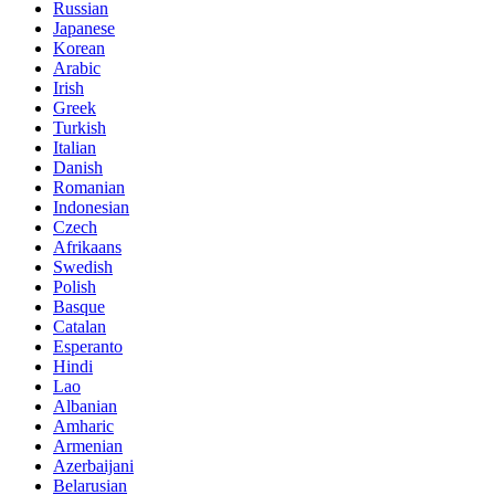
Russian
Japanese
Korean
Arabic
Irish
Greek
Turkish
Italian
Danish
Romanian
Indonesian
Czech
Afrikaans
Swedish
Polish
Basque
Catalan
Esperanto
Hindi
Lao
Albanian
Amharic
Armenian
Azerbaijani
Belarusian