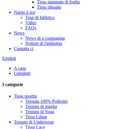
Tissu stampatu di foglia
Tissu plissatu
Nantu à noi
Tour di fabbrica
Video
FAQs
News
News di a cumpagnia
Notizie di l'industria
Cuntatta ci
English
A casa
I prudutti
I categurie
Tissu sportiu
Tessutu 100% Poliester
Tessutu di maglia
Tessutu di Yoga
Tissu Liling
Tessutu di Underwear
Tissu Lace