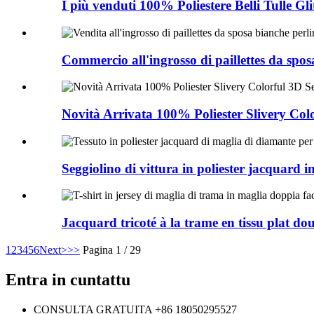
I più venduti 100% Poliestere Belli Tulle Glit
Commercio all'ingrosso di paillettes da sposa
Novità Arrivata 100% Poliester Slivery Colo
Seggiolino di vittura in poliester jacquard i
Jacquard tricoté à la trame en tissu plat doub
1
2
3
4
5
6
Next>
>>
Pagina 1 / 29
Entra in cuntattu
CONSULTA GRATUITA
+86 18050295527