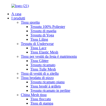
A casa
I prudutti
Tissu sportiu
Tessutu 100% Poliester
Tessutu di maglia
Tessutu di Yoga
Tissu Liling
Tessutu di Underwear
Tissu Lace
Tissu Elastic Mesh
Tissu per vestiti da festa è matrimoniu
Tissu Glitter
Tessutu ricamato
Tissu Tulle Mesh
Tissu di vestiti di u zitellu
Tissu brodatu di pizzo
Tessutu ricamato pianu
Tissu brodé à œillets
Tessutu ricamato in perline
China Mesh tissu
Tissu floccatu
Tissu di stampa