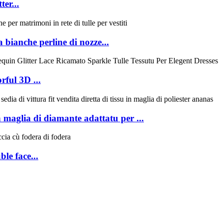
ter...
 bianche perline di nozze...
rful 3D ...
n maglia di diamante adattatu per ...
le face...